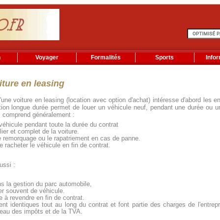
n
Voyager
Formalités
Sports
Info
ture en leasing
d'une voiture en leasing (location avec option d'achat) intéresse d'abord les e
cation longue durée permet de louer un véhicule neuf, pendant une durée ou u
Il comprend généralement :
 véhicule pendant toute la durée du contrat
ulier et complet de la voiture.
le remorquage ou le rapatriement en cas de panne.
de racheter le véhicule en fin de contrat.
ussi :
ans la gestion du parc automobile,
r souvent de véhicule.
e à revendre en fin de contrat.
tent identiques tout au long du contrat et font partie des charges de l'entre
eau des impôts et de la TVA.