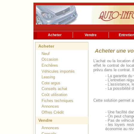
Acheter
Vendre
Entretie
Acheter
Acheter une voi
Neuf
Occasion
L'achat ou la location 
effet le contrat de lo
Enchêres
prévu dans le contrat. 
Véhicules importés
- La garantie du
Leasing
- L'entretien rég
Cote argus
- L'assistance, 
- La possibilité 
Conseils achat
Coût utilisation
Cette solution permet a
Fiches techniques
Annonces
- Une facilité d
Offres Crédit
- On peut change
Vendre
- Pas de véhicul
- les loyers res
Annonces
économie au niv
Conseils