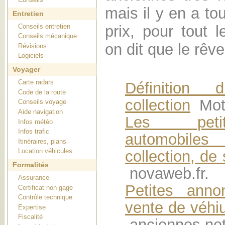
mais il y en a to
Entretien
Conseils entretien
prix, pour tout
Conseils mécanique
on dit que le rêve
Révisions
Logiciels
Voyager
Carte radars
Définition
Code de la route
collection
Moto
Conseils voyage
Aide navigation
Les peti
Infos météo
Infos trafic
automobiles
Itinéraires, plans
Location véhicules
collection, de 
Formalités
novaweb.fr.
Assurance
Petites anno
Certificat non gage
Contrôle technique
vente de véhiu
Expertise
Fiscalité
anciennes.net