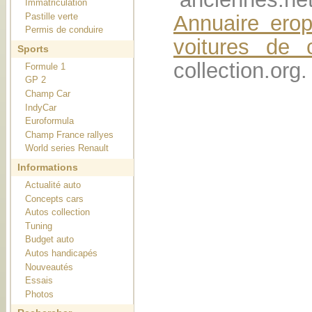
Immatriculation
Pastille verte
Annuaire ero
Permis de conduire
voitures de c
Sports
collection.org.
Formule 1
GP 2
Champ Car
IndyCar
Euroformula
Champ France rallyes
World series Renault
Informations
Actualité auto
Concepts cars
Autos collection
Tuning
Budget auto
Autos handicapés
Nouveautés
Essais
Photos