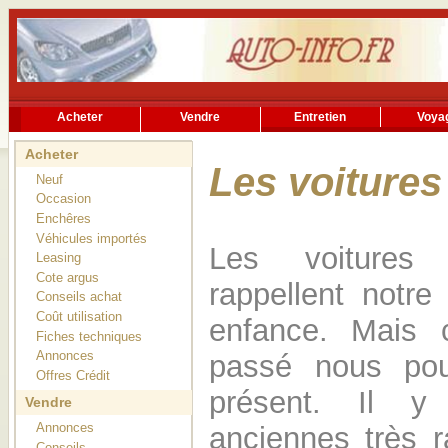
Acheter
Vendre
Entretien
Voya
Rechercher
Services utiles
Acheter
Les voitures
Neuf
Occasion
Enchêres
Véhicules importés
Les voitures
Leasing
Cote argus
rappellent notre
Conseils achat
Coût utilisation
enfance. Mais c
Fiches techniques
Annonces
passé nous pou
Offres Crédit
présent. Il y
Vendre
Annonces
anciennes très r
Conseils