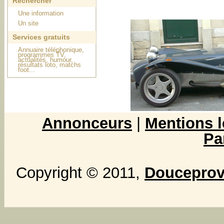
Rechercher
Une information
Un site
Services gratuits
Annuaire téléphonique,
programmes TV,
actualités, humour,
résultats loto, matchs
foot...
Annonceurs
|
Mentions l
Pa
Copyright © 2011,
Douceprove