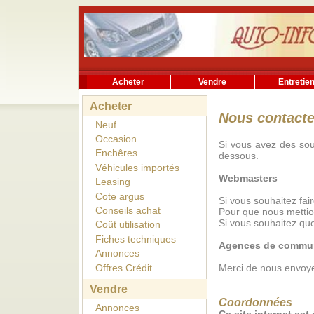
Acheter
Vendre
Entretie
Acheter
Nous contacte
Neuf
Occasion
Si vous avez des sou
Enchêres
dessous.
Véhicules importés
Webmasters
Leasing
Cote argus
Si vous souhaitez fair
Conseils achat
Pour que nous mettion
Si vous souhaitez qu
Coût utilisation
Fiches techniques
Agences de commun
Annonces
Offres Crédit
Merci de nous envoyer
Vendre
Coordonnées
Annonces