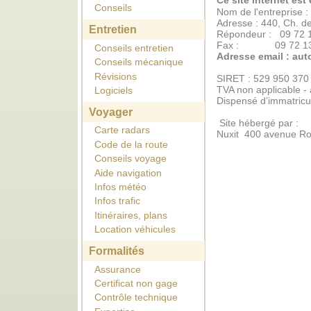
Ce site internet est 
Conseils
Nom de l'entreprise
Adresse : 440, Ch. 
Entretien
Répondeur : 09 72 
Fax : 09 72 13 
Conseils entretien
Adresse email : au
Conseils mécanique
Révisions
SIRET : 529 950 37
TVA non applicable - 
Logiciels
Dispensé d’immatricu
Voyager
Site hébergé par :
Carte radars
Nuxit 400 avenue Rou
Code de la route
Conseils voyage
Aide navigation
Infos météo
Infos trafic
Itinéraires, plans
Location véhicules
Formalités
Assurance
Certificat non gage
Contrôle technique