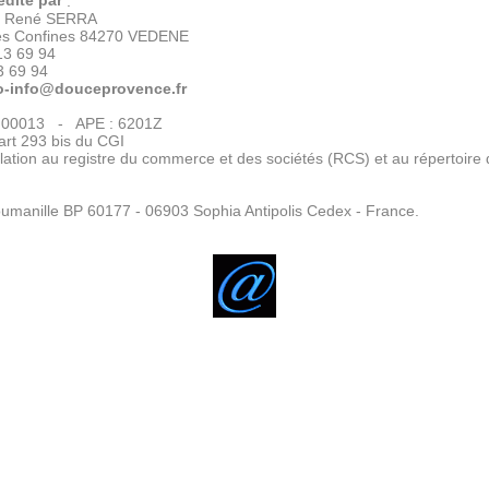
édité par
.
 : René SERRA
des Confines 84270 VEDENE
13 69 94
69 94
to-info@douceprovence.fr
0 00013 - APE : 6201Z
art 293 bis du CGI
lation au registre du commerce et des sociétés (RCS) et au répertoire
manille BP 60177 - 06903 Sophia Antipolis Cedex - France.