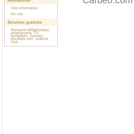
Carbeo.com
Rechercher
Une information
Un site
Services gratuits
Annuaire téléphonique,
programmes TV,
actualités, humour,
résultats loto, matchs
foot...