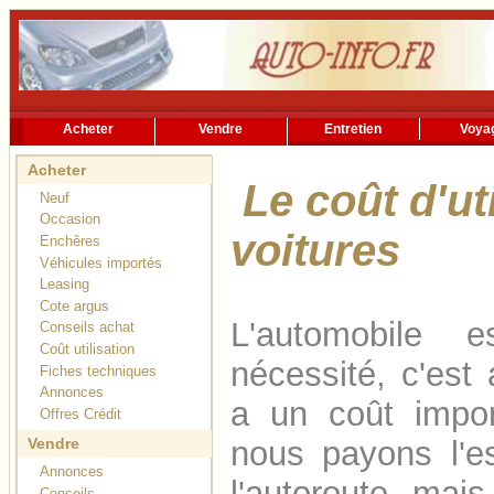
Acheter
Vendre
Entretien
Voya
Rechercher
Services utiles
Acheter
Le coût d'ut
Neuf
Occasion
voitures
Enchêres
Véhicules importés
Leasing
Cote argus
L'automobile 
Conseils achat
Coût utilisation
nécessité, c'est 
Fiches techniques
Annonces
a un coût impor
Offres Crédit
nous payons l'es
Vendre
Annonces
l'autoroute, mais
Conseils