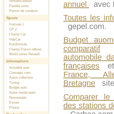
Immatriculation
annuel
avec
Pastille verte
Permis de conduire
Toutes les in
Sports
gepel.com.
Formule 1
GP 2
Champ Car
Budget auomo
IndyCar
Euroformula
comparatif
Champ France rallyes
World series Renault
automobile d
Informations
françaises
Actualité auto
France, Al
Concepts cars
Autos collection
Bretagne
site
Tuning
Budget auto
Autos handicapés
Comparer le 
Nouveautés
Essais
des stations 
Photos