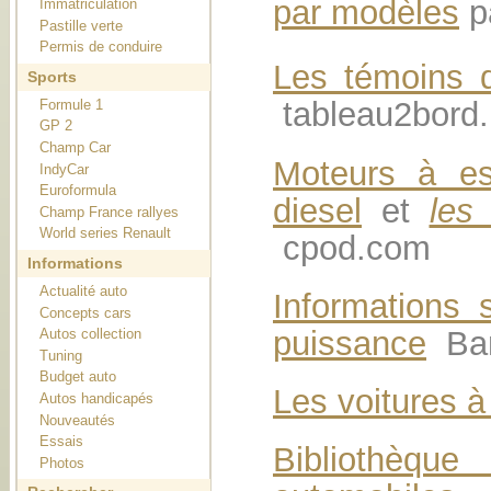
par modèles
p
Immatriculation
Pastille verte
Permis de conduire
Les témoins 
Sports
tableau2bord.
Formule 1
GP 2
Champ Car
Moteurs à es
IndyCar
Euroformula
diesel
et
les
Champ France rallyes
World series Renault
cpod.com
Informations
Actualité auto
Informations 
Concepts cars
puissance
Ban
Autos collection
Tuning
Budget auto
Les voitures à
Autos handicapés
Nouveautés
Essais
Bibliothèque
Photos