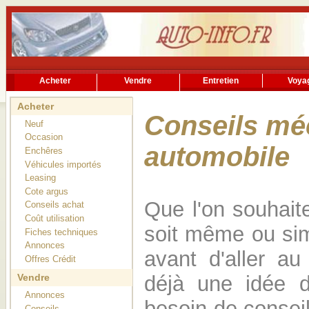
Acheter
Vendre
Entretien
Voya
Rechercher
Services utiles
Acheter
Conseils mé
Neuf
Occasion
automobile
Enchêres
Véhicules importés
Leasing
Cote argus
Que l'on souhaite
Conseils achat
Coût utilisation
soit même ou sim
Fiches techniques
Annonces
avant d'aller au
Offres Crédit
déjà une idée 
Vendre
Annonces
besoin de consei
Conseils