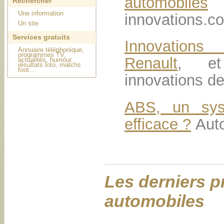
automobiles
Rechercher
Une information
innovations.c
Un site
Services gratuits
Innovations
Annuaire téléphonique,
programmes TV,
Renault
, et
actualités, humour,
résultats loto, matchs
foot...
innovations d
ABS, un sys
efficace ?
Auto
Les derniers 
automobiles