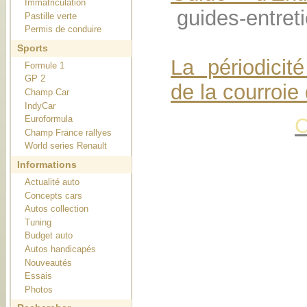
Immatriculation
guides-entret
Pastille verte
Permis de conduire
Sports
La périodici
Formule 1
GP 2
de la courroie 
Champ Car
IndyCar
C
Euroformula
Champ France rallyes
World series Renault
Informations
Actualité auto
Concepts cars
Autos collection
Tuning
Budget auto
Autos handicapés
Nouveautés
Essais
Photos