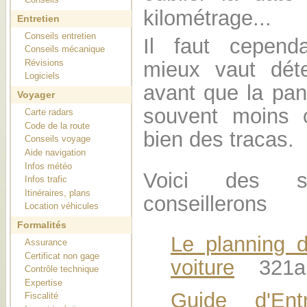
kilométrage...
Entretien
Conseils entretien
Il faut cependa
Conseils mécanique
Révisions
mieux vaut dét
Logiciels
avant que la pan
Voyager
souvent moins c
Carte radars
Code de la route
bien des tracas.
Conseils voyage
Aide navigation
Infos météo
Voici des s
Infos trafic
Itinéraires, plans
conseillerons
Location véhicules
Formalités
Le planning d
Assurance
Certificat non gage
voiture
321au
Contrôle technique
Expertise
Guide d'Entr
Fiscalité