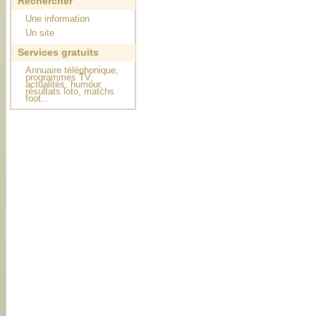
Rechercher
Une information
Un site
Services gratuits
Annuaire téléphonique,
programmes TV,
actualités, humour,
résultats loto, matchs
foot...