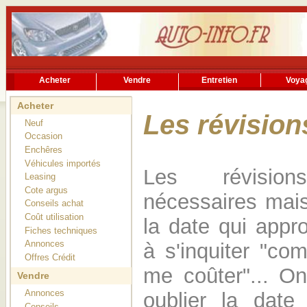
Acheter
Vendre
Entretien
Voya
Rechercher
Services utiles
Acheter
Les révision
Neuf
Occasion
Enchêres
Véhicules importés
Les révisio
Leasing
Cote argus
nécessaires mais 
Conseils achat
Coût utilisation
la date qui app
Fiches techniques
Annonces
à s'inquiter "co
Offres Crédit
me coûter"... O
Vendre
Annonces
oublier la date
Conseils