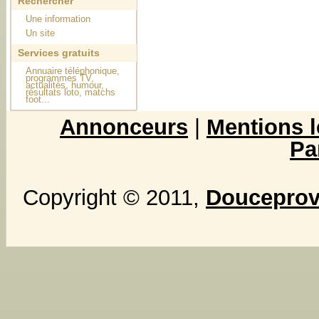
Rechercher
Une information
Un site
Services gratuits
Annuaire téléphonique,
programmes TV,
actualités, humour,
résultats loto, matchs
foot...
Annonceurs
|
Mentions l
Pa
Copyright © 2011,
Douceprove