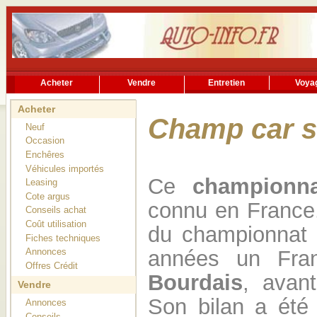
Acheter
Vendre
Entretien
Voya
Rechercher
Services utiles
Acheter
Champ car s
Neuf
Occasion
Enchêres
Véhicules importés
Ce
championna
Leasing
Cote argus
connu en France.
Conseils achat
Coût utilisation
du championnat 
Fiches techniques
années un Fra
Annonces
Offres Crédit
Bourdais
, avant
Vendre
Son bilan a été 
Annonces
Conseils